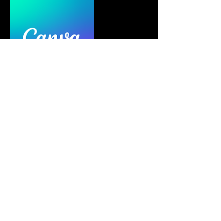
Contact Details
Largo Carlos Amarante, Braga, Portugal
+351253618029
Empresa@3circlestech.com.pt