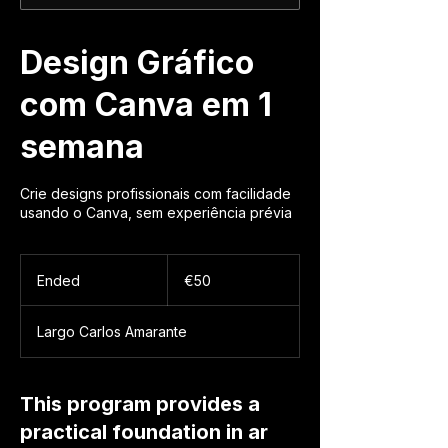
Design Gráfico
com Canva em 1
semana
Crie designs profissionais com facilidade
usando o Canva, sem experiência prévia
50
euros
Ended
E
€50
n
d
Largo Carlos Amarante
e
d
This program provides a
practical foundation in ar