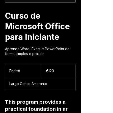
Curso de
Microsoft Office
para Iniciante
Aprenda Word, Excel e PowerPoint de
forma simples e prática
120
euros
Ended
E
€120
n
d
Largo Carlos Amarante
e
d
This program provides a
practical foundation in ar