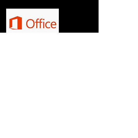
Contact Details
Largo Carlos Amarante, Braga, Portugal
+351253618029
Empresa@3circlestech.com.pt