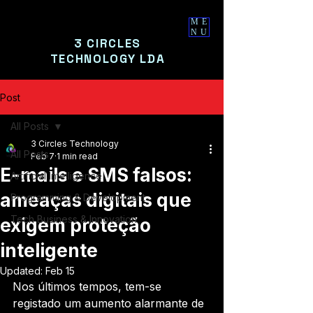
ME
NU
3 CIRCLES
TECHNOLOGY LDA
Post
All Posts
3 Circles Technology
All Posts
Feb 7
1 min read
E-mails e SMS falsos:
Artificial Intelligence
ameaças digitais que
Programming & Development
Tech Business & Innovation
exigem proteção
inteligente
Updated:
Feb 15
Nos últimos tempos, tem-se 
registado um aumento alarmante de 